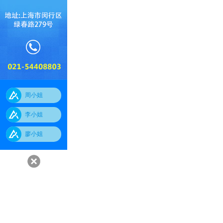
周小姐
李小姐
廖小姐