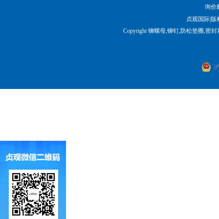
询价邮箱
贞观国际|
Copyright 铆螺母,铆钉,防松垫圈,密封塞
沪