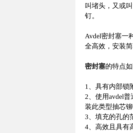
叫堵头，又或叫
钉。
Avdel密封
全高效，安装简
密封塞
的特点如
1、具有内部锁
2、使用avd
装此类型抽芯铆
3、填充的孔的
4、高效且具有