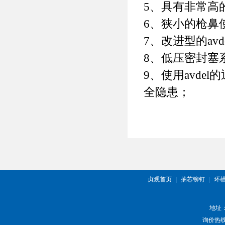
5、具有非常高
6、狭小的枪鼻
7、改进型的av
8、低压密封塞
9、使用avd
全隐患；
贞观首页
|
抽芯铆钉
|
环
地址
询价热