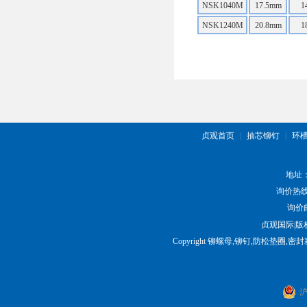
NSK1040M
17.5mm
1
NSK1240M
20.8mm
1
贞观首页
|
抽芯铆钉
|
环
地址
询价热
询价邮箱
贞观国际|
Copyright 铆螺母,铆钉,防松垫圈,密封塞
沪