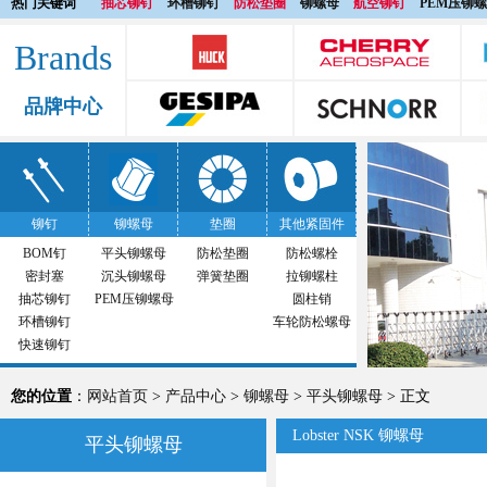
热门关键词
抽芯铆钉
环槽铆钉
防松垫圈
铆螺母
航空铆钉
PEM压铆
Brands
品牌中心
铆钉
铆螺母
垫圈
其他紧固件
BOM钉
平头铆螺母
防松垫圈
防松螺栓
密封塞
沉头铆螺母
弹簧垫圈
拉铆螺柱
抽芯铆钉
PEM压铆螺母
圆柱销
环槽铆钉
车轮防松螺母
快速铆钉
您的位置
：
网站首页
>
产品中心
>
铆螺母
>
平头铆螺母
> 正文
Lobster NSK 铆螺母
平头铆螺母