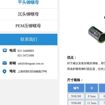
平头铆螺母
沉头铆螺母
PEM压铆螺母
联系我们
电话
021-54408803
021-54721680
优点：
邮箱
对于难以安装丝锥的薄板，用
sale@zhenguan.com.cn
用龙虾螺母铆钉固定器，任何
地址
上海市闵行区绿春路279号
尺寸规格：
编号
①
NSK3M
8.5mm
NSK4M
11.3mm